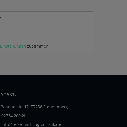
?
-Einstellungen
zustimmen.
NTAKT:
Bahnhofstr. 17, 57258 Freudenberg
02734 20069
info@reise-und-flugtouristik.de