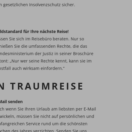
n gesetzlichen Insolvenzschutz sicher.
ldstandard für Ihre nächste Reise!
​​​​Lassen Sie sich im Reisebüro beraten. Nur so
nießen Sie die umfassenden Rechte, die das
ndesministerium der Justiz in seiner Broschüre
tont: „Nur wer seine Rechte kennt, kann sie im
nstfall auch wirksam einfordern.“
N TRAUMREISE
Mail senden
ch wenn Sie Ihren Urlaub am liebsten per E-Mail
wickeln, müssen Sie nicht auf persönlichen und
fangreichen Service rund um die schönsten
chen des Jahres verzichten. Senden Sie uns