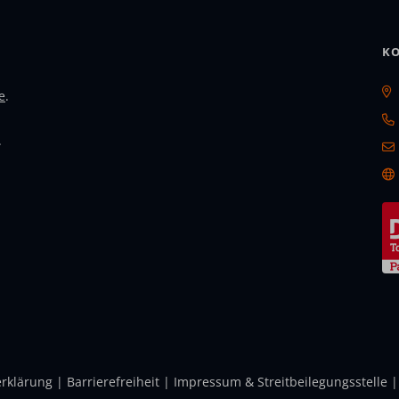
KO
e
.
.
erklärung
|
Barrierefreiheit
|
Impressum & Streitbeilegungsstelle