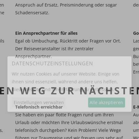
en
Anspruch auf Ersatz, Preisminderung oder sogar
de
he
Schadensersatz.
Ein Ansprechpartner für alles
Go
ils
​​​​​​​Egal ob Umbuchung, Rücktritt oder Fragen vor Ort.
​​​
Der Reiseveranstalter ist Ihr zentraler
ge
Ansprechpartner.
Bu
be
Er
DATENSCHUTZEINSTELLUNGEN
REN WEG ZUR NÄCHSTE
Wir nutzen Cookies auf unserer Website. Einige von
ihnen sind essenziell, während andere uns helfen,
diese Website und Ihre Erfahrung zu verbessern.
Telefonisch erreichbar​​​​​​​
E-
​​​​​​​Sie haben ein paar flotte Fragen rund um Ihren
Au
Einstellungen verwalten
Alle akzeptieren
Urlaub oder möchten Ihre Urlaubswünsche erstmal
ab
s,
telefonisch durchgeben? Kein Problem! Viele Wege
um
führen zur Traumreise und wir freuen uns sehr auf
Wo